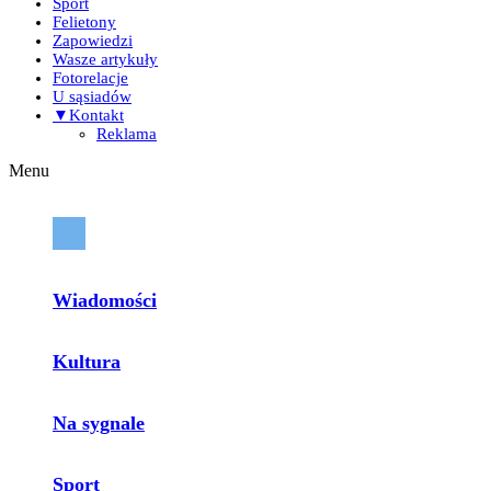
Sport
Felietony
Zapowiedzi
Wasze artykuły
Fotorelacje
U sąsiadów
▼Kontakt
Reklama
Menu
Wiadomości
Kultura
Na sygnale
Sport