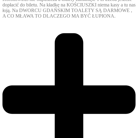
dopłacić do biletu. Na kładkę na KOŚCIUSZKI niema kasy a tu nas
łoją. Na DWORCU GDAŃSKIM TOALETY SĄ DARMOWE ,
A CO MŁAWA TO DLACZEGO MA BYĆ ŁUPIONA.