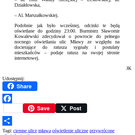
Działdowska,
– Al. Marszałkowskiej.
Podobnie jak było wcześniej, odcinki te będą
oświetlane do godziny 23:00. Burmistrz Sławomir
Kowalewski zdecydował o powrocie do pełnego
nocnego oświetlania ulic Mławy ze względu na
docierające do ratusza sygnały i postulaty
mieszkańców – podaje ratusz na swojej stronie
internetowej.
JK
Udostępnij:
Share
Save
Post
Facebook
Podziel
Tagi:
ciemne ulice
mława
oświetlenie uliczne
przywrócone