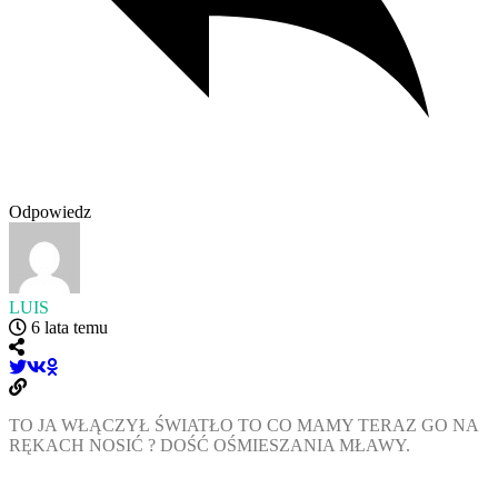
Odpowiedz
LUIS
6 lata temu
TO JA WŁĄCZYŁ ŚWIATŁO TO CO MAMY TERAZ GO NA
RĘKACH NOSIĆ ? DOŚĆ OŚMIESZANIA MŁAWY.