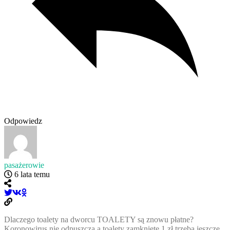
Odpowiedz
pasażerowie
6 lata temu
Dlaczego toalety na dworcu TOALETY są znowu płatne?
Koronowirus nie odpuszcza a toalety zamknięte 1 zł trzeba jeszcze