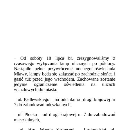
– Od soboty 18 lipca br. zrezygnowaliśmy z
czasowego wyłączania lamp ulicznych po północy.
Nastąpiło pełne przywrócenie nocnego oświetlania
Mławy, lampy będą się załączać po zachodzie słońca i
gasić tuż przed jego wschodem. Zachowane zostanie
jedynie ograniczenie oświetlenia na ulicach
wjazdowych do miasta:
– ul. Padlewskiego – na odcinku od drogi krajowej nr
7 do zabudowań mieszkalnych,
– ul. Płocka – od drogi krajowej nr 7 do zabudowań
mieszkalnych,
– ul. Hm. Wandy Szczęsnej – Lesiowskiej, ul.