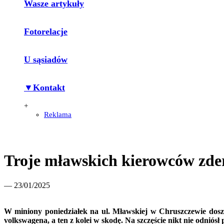
Wasze artykuły
Fotorelacje
U sąsiadów
▼Kontakt
+
Reklama
Troje mławskich kierowców zde
— 23/01/2025
W miniony poniedziałek na ul. Mławskiej w Chruszczewie doszł
volkswagena, a ten z kolei w skod
ę
. Na szcz
ęś
cie nikt nie odniósł