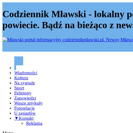
Codziennik Mławski - lokalny p
powiecie. Bądź na bieżąco z new
Codziennik mławski – Mława
Wiadomości
Kultura
Na sygnale
Sport
Felietony
Zapowiedzi
Wasze artykuły
Fotorelacje
U sąsiadów
▼Kontakt
Reklama