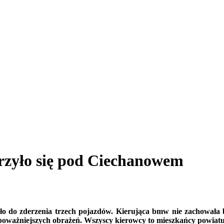
rzyło się pod Ciechanowem
o do zderzenia trzech pojazdów. Kieruj
ą
ca bmw nie zachowała b
 powa
ż
niejszych obra
ż
e
ń
. Wszyscy kierowcy to mieszka
ńcy powiat