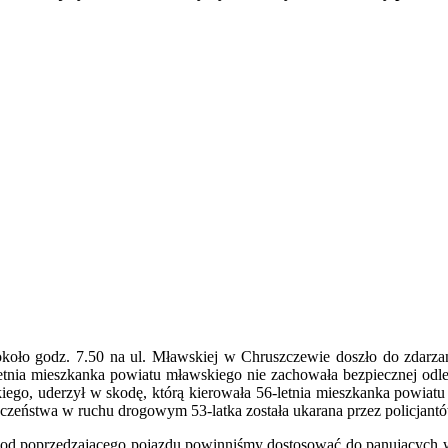
około godz. 7.50 na ul. Mławskiej w Chruszczewie doszło do zdarza
tnia mieszkanka powiatu mławskiego nie zachowała bezpiecznej odległ
iego, uderzył w skodę, którą kierowała 56-letnia mieszkanka powiatu
czeństwa w ruchu drogowym 53-latka została ukarana przez policjant
ść od poprzedzającego pojazdu powinniśmy dostosować do panujących 