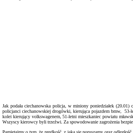
Jak podała ciechanowska policja, w miniony poniedziałek (20.01) 
policjanci ciechanowskiej drogówki, kierująca pojazdem bmw, 53-le
kolei kierujący volkswagenem, 51-letni mieszkaniec powiatu mławsk
Wszyscy kierowcy byli trzeźwi. Za spowodowanie zagrożenia bezpie
Pamiętajmy o tym, że prędkość, z jaką się poruszamy oraz odległo