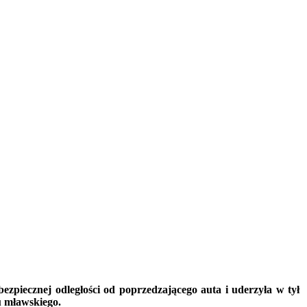
ezpiecznej odległo
ś
ci od poprzedzaj
ą
cego auta i uderzyła w tył
u mławskiego.