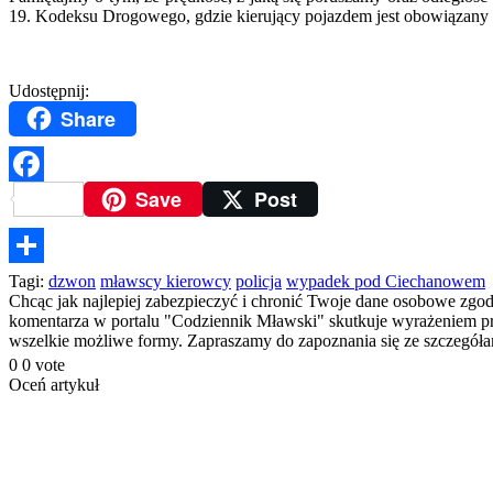
19. Kodeksu Drogowego, gdzie kierujący pojazdem jest obowiązany 
Udostępnij:
Share
Save
Post
Facebook
Podziel
Tagi:
dzwon
mławscy kierowcy
policja
wypadek pod Ciechanowem
Chcąc jak najlepiej zabezpieczyć i chronić Twoje dane osobowe zgo
się
komentarza w portalu "Codziennik Mławski" skutkuje wyrażeniem prze
wszelkie możliwe formy. Zapraszamy do zapoznania się ze szczegó
0
0
vote
Oceń artykuł