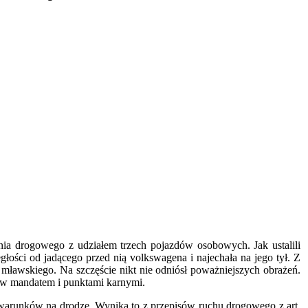
nia drogowego z udziałem trzech pojazdów osobowych. Jak ustalili
ości od jadącego przed nią volkswagena i najechała na jego tył. Z
 mławskiego. Na szczęście nikt nie odniósł poważniejszych obrażeń.
ów mandatem i punktami karnymi.
warunków na drodze. Wynika to z przepisów ruchu drogowego z art.