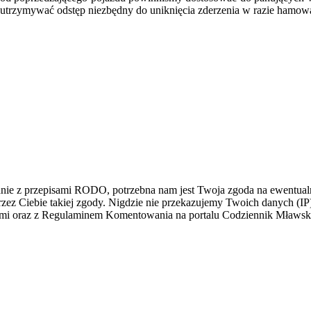
utrzymywać odstęp niezbędny do uniknięcia zderzenia w razie hamowan
dnie z przepisami RODO, potrzebna nam jest Twoja zgoda na ewentualn
z Ciebie takiej zgody. Nigdzie nie przekazujemy Twoich danych (IP) i
łami oraz z Regulaminem Komentowania na portalu Codziennik Mławs