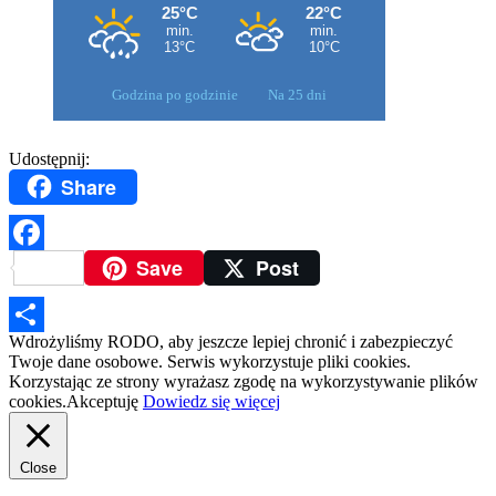
Godzina po godzinie
Na 25 dni
Udostępnij:
Share
Save
Post
Facebook
Wdrożyliśmy RODO, aby jeszcze lepiej chronić i zabezpieczyć
Podziel
Twoje dane osobowe. Serwis wykorzystuje pliki cookies.
Korzystając ze strony wyrażasz zgodę na wykorzystywanie plików
się
cookies.
Akceptuję
Dowiedz się więcej
Close