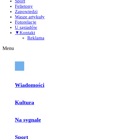
Sport
Felietony
Zapowiedzi
Wasze artykuły
Fotorelacje
U sąsiadów
▼Kontakt
Reklama
Menu
Wiadomości
Kultura
Na sygnale
Sport