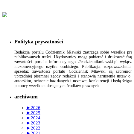
Polityka prywatności
Redakcja portalu Codziennik Mławski zastrzega sobie wszelkie pr
publikowanych treści. Użytkownicy mogą pobierać i drukować fra
zawartości portalu informacyjnego //codziennikmlawski.pl wyłącz
niekomercyjnego użytku osobistego. Publikacja, rozpowszechnian
sprzedaż zawartości portalu Codziennik Mławski są zabronion
uprzedniej pisemnej zgody redakcji i stanowią naruszenie ustaw o 
autorskim, ochronie baz danych i uczciwej konkurencji i będą ścigan
pomocy wszelkich dostępnych środków prawnych.
archiwum
►
2026
►
2025
►
2024
►
2023
►
2022
►
2021