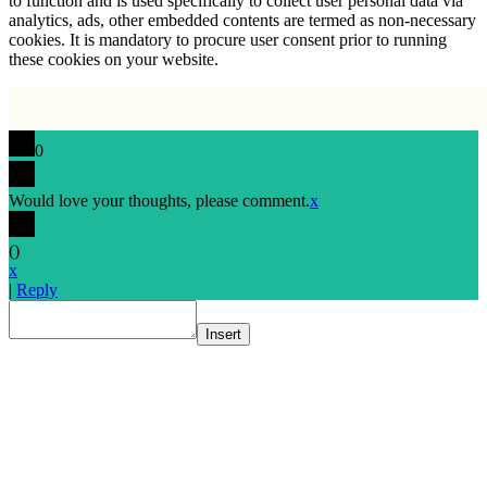
to function and is used specifically to collect user personal data via
analytics, ads, other embedded contents are termed as non-necessary
cookies. It is mandatory to procure user consent prior to running
these cookies on your website.
0
Would love your thoughts, please comment.
x
(
)
x
|
Reply
Insert