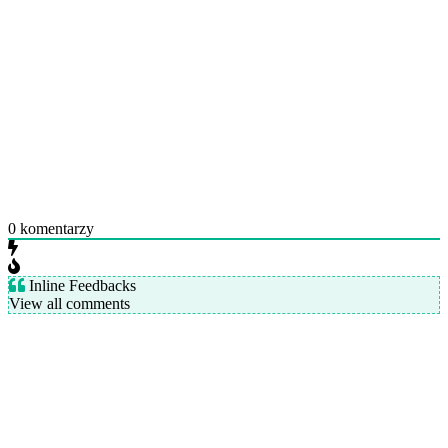
0
komentarzy
Inline Feedbacks
View all comments