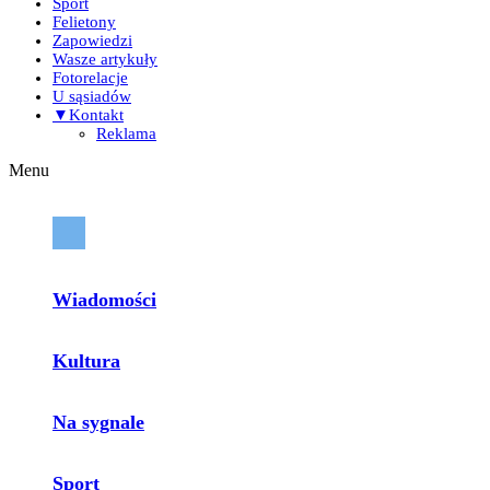
Sport
Felietony
Zapowiedzi
Wasze artykuły
Fotorelacje
U sąsiadów
▼Kontakt
Reklama
Menu
Wiadomości
Kultura
Na sygnale
Sport