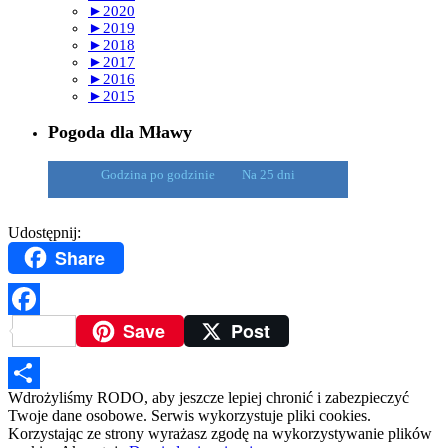
►
2020
►
2019
►
2018
►
2017
►
2016
►
2015
Pogoda dla Mławy
Godzina po godzinie
Na 25 dni
Udostępnij:
Share
Save
Post
Facebook
Wdrożyliśmy RODO, aby jeszcze lepiej chronić i zabezpieczyć
Podziel
Twoje dane osobowe. Serwis wykorzystuje pliki cookies.
Korzystając ze strony wyrażasz zgodę na wykorzystywanie plików
się