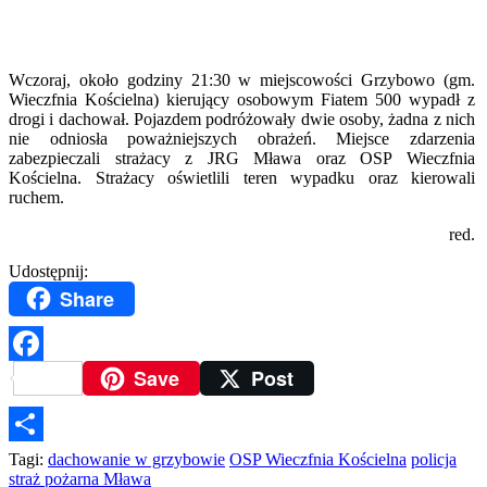
Wczoraj, około godziny 21:30 w miejscowości Grzybowo (gm.
Wieczfnia Kościelna) kierujący osobowym Fiatem 500 wypadł z
drogi i dachował. Pojazdem podróżowały dwie osoby, żadna z nich
nie odniosła poważniejszych obrażeń. Miejsce zdarzenia
zabezpieczali strażacy z JRG Mława oraz OSP Wieczfnia
Kościelna. Strażacy oświetlili teren wypadku oraz kierowali
ruchem.
red.
Udostępnij:
Share
Save
Post
Facebook
Podziel
Tagi:
dachowanie w grzybowie
OSP Wieczfnia Kościelna
policja
straż pożarna Mława