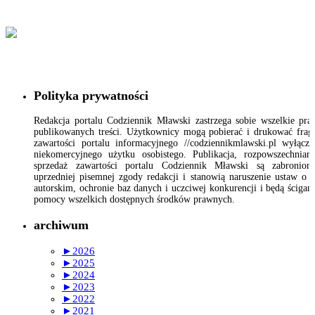
Polityka prywatności
Redakcja portalu Codziennik Mławski zastrzega sobie wszelkie pr
publikowanych treści. Użytkownicy mogą pobierać i drukować fra
zawartości portalu informacyjnego //codziennikmlawski.pl wyłącz
niekomercyjnego użytku osobistego. Publikacja, rozpowszechnian
sprzedaż zawartości portalu Codziennik Mławski są zabronion
uprzedniej pisemnej zgody redakcji i stanowią naruszenie ustaw o 
autorskim, ochronie baz danych i uczciwej konkurencji i będą ścigan
pomocy wszelkich dostępnych środków prawnych.
archiwum
►
2026
►
2025
►
2024
►
2023
►
2022
►
2021